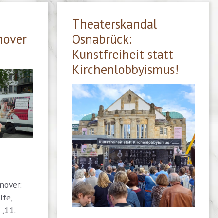
Theaterskandal
nover
Osnabrück:
Kunstfreiheit statt
Kirchenlobbyismus!
nover:
lfe,
 „11.