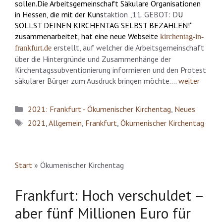
sollen.Die Arbeitsgemeinschaft Säkulare Organisationen
in Hessen, die mit der
Kuns
taktion „11. GEBOT: D
U
SOLLST DEINEN KIRCHENTAG SELBST BEZAHLEN!“
zusammenarbeitet, hat eine neue Webseite
kirchentag-in-
erstellt, auf welcher die Arbeitsgemeinschaft
frankfurt.de
über die Hintergründe und Zusammenhänge der
Kirchentagssubventionierung informieren und den Protest
säkularer Bürger zum Ausdruck bringen möchte….
weiter
Kategorien
2021: Frankfurt - Ökumenischer Kirchentag
,
Neues
Schlagwörter
2021
,
Allgemein
,
Frankfurt
,
Ökumenischer Kirchentag
Start
»
Ökumenischer Kirchentag
Frankfurt: Hoch verschuldet –
aber fünf Millionen Euro für