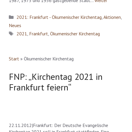
1987, 1975 und 1956 gastgebende Stadt
..
.
weiter
Kategorien
2021: Frankfurt - Ökumenischer Kirchentag
,
Aktionen
,
Neues
Schlagwörter
2021
,
Frankfurt
,
Ökumenischer Kirchentag
Start
»
Ökumenischer Kirchentag
FNP: „Kirchentag 2021 in
Frankfurt feiern“
22.11.2012|Frankfurt: Der Deutsche Evangelische
Kirchentag 2021 soll in Frankfurt stattfinden. Eine