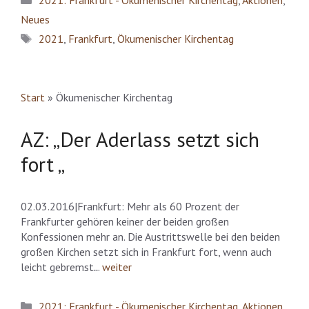
2021: Frankfurt - Ökumenischer Kirchentag
,
Aktionen
,
Neues
Schlagwörter
2021
,
Frankfurt
,
Ökumenischer Kirchentag
Start
»
Ökumenischer Kirchentag
AZ: „Der Aderlass setzt sich
fort „
02.03.2016|Frankfurt: Mehr als 60 Prozent der
Frankfurter gehören keiner der beiden großen
Konfessionen mehr an. Die Austrittswelle bei den beiden
großen Kirchen setzt sich in Frankfurt fort, wenn auch
leicht gebremst
..
.
weiter
Kategorien
2021: Frankfurt - Ökumenischer Kirchentag
,
Aktionen
,