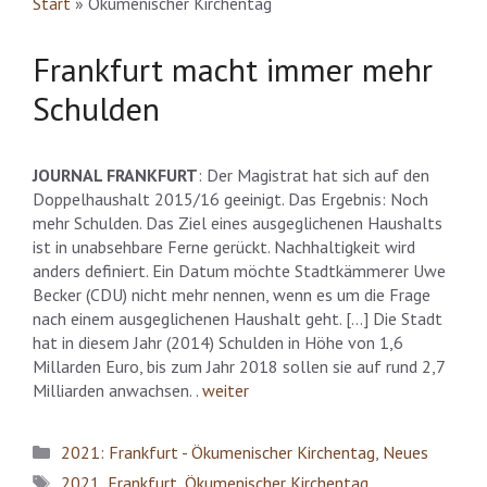
Start
»
Ökumenischer Kirchentag
Frankfurt macht immer mehr
Schulden
JOURNAL FRANKFURT
: Der Magistrat hat sich auf den
Doppelhaushalt 2015/16 geeinigt. Das Ergebnis: Noch
mehr Schulden. Das Ziel eines ausgeglichenen Haushalts
ist in unabsehbare Ferne gerückt. Nachhaltigkeit wird
anders definiert. Ein Datum möchte Stadtkämmerer Uwe
Becker (CDU) nicht mehr nennen, wenn es um die Frage
nach einem ausgeglichenen Haushalt geht. […] Die Stadt
hat in diesem Jahr (2014) Schulden in Höhe von 1,6
Millarden Euro, bis zum Jahr 2018 sollen sie auf rund 2,7
Milliarden anwachsen. .
weiter
Kategorien
2021: Frankfurt - Ökumenischer Kirchentag
,
Neues
Schlagwörter
2021
,
Frankfurt
,
Ökumenischer Kirchentag