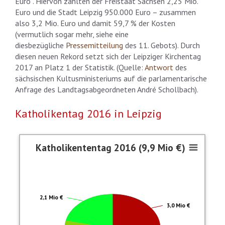
Euro . Hiervon zahlten der Freistaat Sachsen 2,25 Mio.
Euro und die Stadt Leipzig 950.000 Euro – zusammen
also 3,2 Mio. Euro und damit 59,7 % der Kosten
(vermutlich sogar mehr, siehe eine
diesbezügliche
Pressemitteilung
des 11. Gebots). Durch
diesen neuen Rekord setzt sich der Leipziger Kirchentag
2017 an Platz 1 der Statistik. (Quelle:
Antwort
des
sächsischen Kultusministeriums auf die parlamentarische
Anfrage des Landtagsabgeordneten André Schollbach).
Katholikentag 2016 in Leipzig
Katholikententag 2016 (9,9 Mio €)
Katholikententag 2016 (9,9 Mio €)
Pie chart with 5 slices.
Davon aus Steuermitteln: 4,5 Mio €
2,1 Mio €
3,0 Mio €