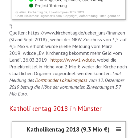
Projektförderung
Quellen: kirchentag.de, Lokalkompass 12.12.2019
Chart-Bibliothek: Highcharts.com; Copyright, Aufbereitung: 11tes-gebot.de
End of interactive chart.
*)
Quellen:
https://www.kirchentag.de/ueber_uns/finanzen
(Stand Sept 2018) , wobei der NRW Zuschuss von 3,5 auf
4,5 Mio € erhöht wurde (siehe Meldung vom März
2019; wdr.de „Ev. Kirchentag bekommt mehr Geld vom
Land“, 26.03.2019
https://www1.wdr.de
, wobei die
Projektmittel in Höhe von 2 Mio € weder der Kirche noch
staatlichen Organen zugeordnet werden konnten
. Laut
Meldung des
Dortmunder Lokalkompass
vom 12. Dezember
2019 betrug die Höhe der kommunalen Zuwendungen 3,7
Mio Euro.
Katholikentag 2018 in Münster
Katholikentag 2018 (9,3 Mio €)
Katholikentag 2018 (9,3 Mio €)