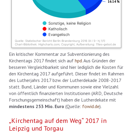
16.14 %
Sonstige, keine Religion
Katholisch
Evangelisch
Quelle: Statistischer Bericht Berlin-Brandenburg 2016 (A I 5– hj 1/1)
Chart-Bibliothek: Highcharts.com; Copyright, Aufbereitung: 11tes-gebot.de
End of interactive chart.
Ein kritischer Kommentar zur Subventionierung des
Kirchentags 2017 findet sich auf
hpd
. Aus Gründen der
besseren Vergleichbarkeit sind hier lediglich die Kosten für
den Kirchentag 2017 aufgeführt. Dieser findet im Rahmen
des Lutherjahrs 2017 bzw. der Lutherdekade 2008-2017
statt. Bund, Länder und Kommunen sowie eine Vielzahl
von öffentlich finanzierten Institutionen (ARD, Deutsche
Forschungsgemeinschaft) haben die Lutherdekate mit
mindestens 253 Mio. Euro
(Quelle:
fowid.de
).
„Kirchentag auf dem Weg“ 2017 in
Leipzig und Torgau