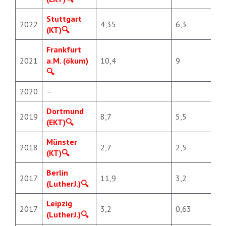
Stuttgart
2022
4,35
6,3
(KT)
Frankfurt
2021
a.M. (ökum)
10,4
9
2020
–
Dortmund
2019
8,7
5,5
(EKT)
Münster
2018
2,7
2,5
(KT)
Berlin
2017
11,9
3,2
(LutherJ.)
Leipzig
2017
3,2
0,63
(LutherJ.)