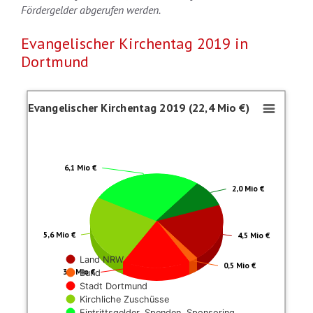
Fördergelder abgerufen werden.
Evangelischer Kirchentag 2019 in
Dortmund
Evangelischer Kirchentag 2019 (22,4 
Evangelischer Kirchentag 2019 (22,4 Mio €)
Pie chart with 6 slices.
Davon aus Steuermitteln: 8,7 Mio €
6,1 Mio €
2,0 Mio €
5,6 Mio €
4,5 Mio €
Land NRW
0,5 Mio €
3,7 Mio €
Bund
Stadt Dortmund
Kirchliche Zuschüsse
Eintrittsgelder, Spenden, Sponsoring