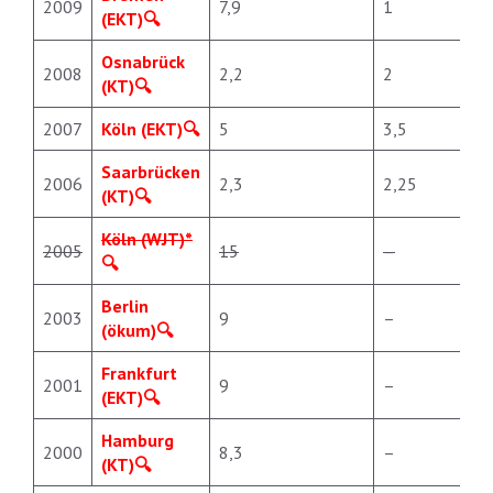
2009
7,9
1
(EKT)
Osnabrück
2008
2,2
2
(KT)
2007
Köln (EKT)
5
3,5
Saarbrücken
2006
2,3
2,25
(KT)
Köln (WJT)*
2005
15
–
Berlin
2003
9
–
(ökum)
Frankfurt
2001
9
–
(EKT)
Hamburg
2000
8,3
–
(KT)