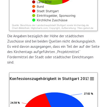
Land BDW
Bund
Stadt Stuttgart
Eintrittsgelder, Sponsoring
Kirchliche Zuschüsse
Quelle: Beschluss der Landeshauptstadt Stuttgart sowie kirchentag.de
Chart-Bibliothek: Highcharts.com; Copyright, Aufbereitung: 11tes-gebot.de
End of interactive chart.
Die Angaben bezüglich der Höhe der städtischen
Zuschüsse sind bei beiden Quellen nicht deckungsgleich.
Es wird davon ausgegangen, dass ein Teil der auf der Seite
des Kirchentags aufgeführten „Projektmittel“
Fördermittel der Stadt oder städtischer Einrichtungen
sind.
Konfessionszugehörigkeit in Stuttgar
Konfessionszugehörigkeit in Stuttgart 2013
Pie chart with 3 slices.
27.02 %
24.38 %