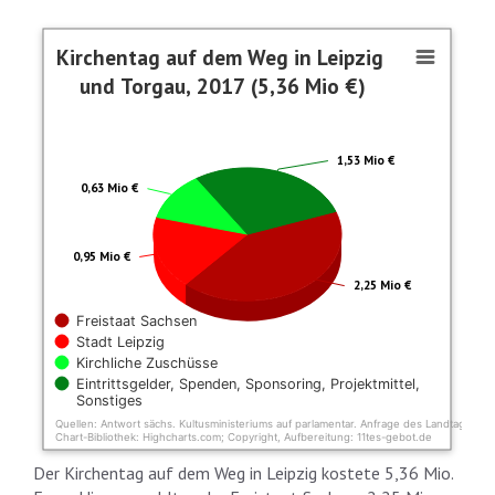
Kirchentag auf dem Weg in Leipzig un
Kirchentag auf dem Weg in Leipzig
und Torgau, 2017 (5,36 Mio €)
Pie chart with 4 slices.
Davon aus Steuermitteln: 3,2 Mio €
1,53 Mio €
0,63 Mio €
0,95 Mio €
2,25 Mio €
Freistaat Sachsen
Stadt Leipzig
Kirchliche Zuschüsse
Eintrittsgelder, Spenden, Sponsoring, Projektmittel,
Sonstiges
Quellen: Antwort sächs. Kultusministeriums auf parlamentar. Anfrage des Landtagsab
Chart-Bibliothek: Highcharts.com; Copyright, Aufbereitung: 11tes-gebot.de
End of interactive chart.
Der Kirchentag auf dem Weg in Leipzig kostete 5,36 Mio.