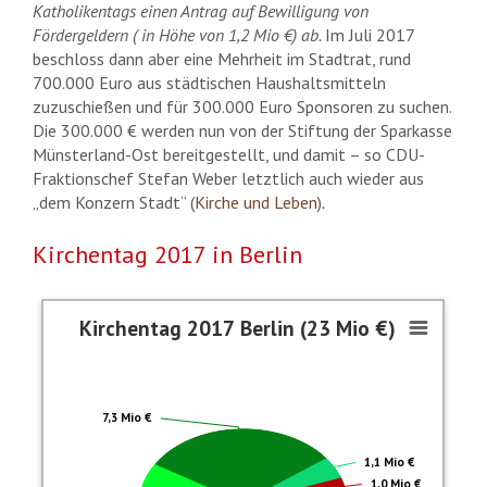
Katholikentags einen Antrag auf Bewilligung von
Fördergeldern ( in Höhe von 1,2 Mio €) ab.
Im Juli 2017
beschloss dann aber eine Mehrheit im Stadtrat, rund
700.000 Euro aus städtischen Haushaltsmitteln
zuzuschießen und für 300.000 Euro Sponsoren zu suchen.
Die 300.000 € werden nun von der Stiftung der Sparkasse
Münsterland-Ost bereitgestellt, und damit – so CDU-
Fraktionschef Stefan Weber letztlich auch wieder aus
„dem Konzern Stadt“ (
Kirche und Leben
)
.
Kirchentag 2017 in Berlin
Kirchentag 2017 Berlin (23 Mio €)
Kirchentag 2017 Berlin (23 Mio €)
Pie chart with 6 slices.
Davon aus Steuermitteln: 11,9 Mio €
7,3 Mio €
1,1 Mio €
1,0 Mio €