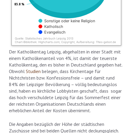
83.8 %
Sonstige oder keine Religion
Katholisch
Evangelisch
Quelle: Statistisches Jahrbuch Leipzig 2013
Chart-Bibliothek: Highcharts.com; Copyright, Aufbereitung: 11tes-gebot.de
End of interactive chart.
Der Katholikentag Leipzig, abgehalten in einer Stadt mit
einem Katholikenanteil von 4%, ist damit der teuerste
Katholikentag, den es bisher in Deutschland gegeben hat.
Obwohl
Studien
belegen, dass Kirchentage für
Nichtchristen bzw. Konfessionsfreie – und damit rund
84% der Leipziger Bevölkerung – völlig bedeutungslos
sind, haben es kirchliche Lobbyisten geschaft, dass sogar
das hoch verschuldete Leipzig für das Sommerfest einer
der reichsten Organisationen Deutschlands einen
erheblichen Anteil der Kosten übernimmt.
Die Angaben bezüglich der Höhe der städtischen
Zuschüsse sind bei beiden Quellen nicht deckungsgleich.