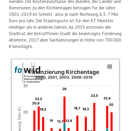
werden. Die Kostenzuschüsse des Bundes, der Länder und
Kommunen zu den Kirchentagen betrugen für die Jahre
2001-2019 im Schnitt also je nach Rechnung 6,5-7 Mio
Euro pro Jahr. Die Staatsquote ist für den KT Münster
niedriger als in anderen Jahren, da 2015 erstmals der
Stadtrat der betroffenen Stadt die beantragte Förderung
ablehnte, 2017 aber Sachleistungen in Höhe von 700.000
€ bewilligte.
Finanzierung Kirchentage2000, 2001, 2003, 2006-2019
Combination chart with 3 data series.
Finanzierung Kirchentage
The chart has 1 X axis displaying categories.
2000, 2001, 2003, 2006-2019
The chart has 1 Y axis displaying Finanzierung [Mio €]. Data r
30
26
26
23,5
23,5
22,4
22,4
22,2
22,2
20,6
20,6
20
20
18,7
18,7
Finanzierung [Mio €]
18,3
18,3
18,2
18,2
20
14
14
13,9
13,9
13,7
13,7