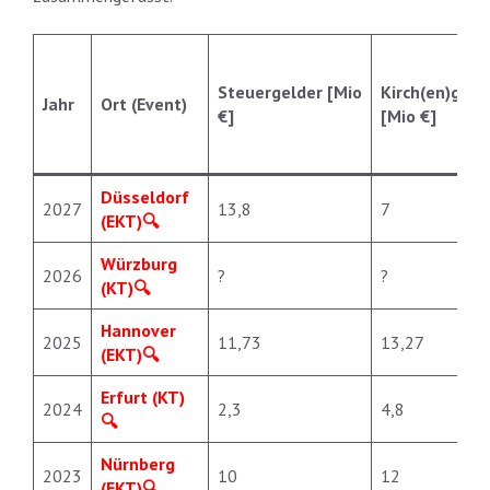
Steuergelder [Mio
Kirch(en)geld
Jahr
Ort (Event)
€]
[Mio €]
Düsseldorf
2027
13,8
7
(EKT)
Würzburg
2026
?
?
(KT)
Hannover
2025
11,73
13,27
(EKT)
Erfurt (KT)
2024
2,3
4,8
Nürnberg
2023
10
12
(EKT)