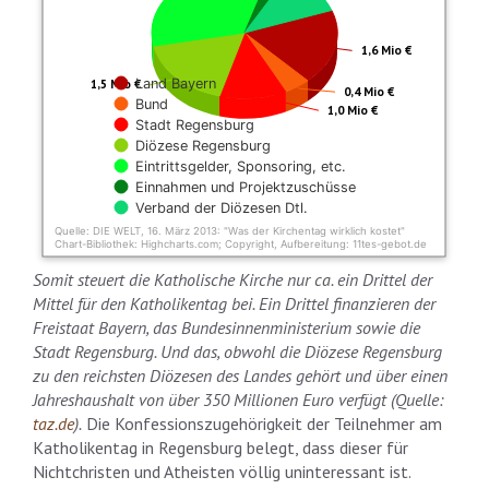
1,6 Mio €
Land Bayern
1,5 Mio €
0,4 Mio €
Bund
1,0 Mio €
Stadt Regensburg
Diözese Regensburg
Eintrittsgelder, Sponsoring, etc.
Einnahmen und Projektzuschüsse
Verband der Diözesen Dtl.
Quelle: DIE WELT, 16. März 2013: "Was der Kirchentag wirklich kostet"
Chart-Bibliothek: Highcharts.com; Copyright, Aufbereitung: 11tes-gebot.de
End of interactive chart.
Somit steuert die Katholische Kirche nur ca. ein Drittel der
Mittel für den Katholikentag bei. Ein Drittel finanzieren der
Freistaat Bayern, das Bundesinnenministerium sowie die
Stadt Regensburg. Und das, obwohl die Diözese Regensburg
zu den reichsten Diözesen des Landes gehört und über einen
Jahreshaushalt von über 350 Millionen Euro verfügt (Quelle:
taz.de
).
Die Konfessionszugehörigkeit der Teilnehmer am
Katholikentag in Regensburg belegt, dass dieser für
Nichtchristen und Atheisten völlig uninteressant ist.