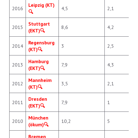
Leipzig (KT)
2016
4,5
2,1
Stuttgart
2015
8,6
4,2
(EKT)
Regensburg
2014
3
2,5
(KT)
Hamburg
2013
7,9
4,3
(EKT)
Mannheim
2012
3,5
2,1
(KT)
Dresden
2011
7,9
1
(EKT)
München
2010
10,2
5
(ökum)
Bremen