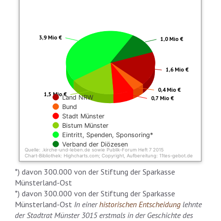
Pie chart with 6 slices.
Davon aus Steuermitteln: 2,7 Mio €
3,9 Mio €
1,0 Mio €
1,6 Mio €
0,4 Mio €
1,5 Mio €
Land NRW
0,7 Mio €
Bund
Stadt Münster
Bistum Münster
Eintritt, Spenden, Sponsoring*
Verband der Diözesen
Quelle: .kirche-und-leben.de sowie Publik-Forum Heft 7 2015
Chart-Bibliothek: Highcharts.com; Copyright, Aufbereitung: 11tes-gebot.de
End of interactive chart.
*) davon 300.000 von der Stiftung der Sparkasse
Münsterland-Ost
*) davon 300.000 von der Stiftung der Sparkasse
Münsterland-Ost
In einer
historischen Entscheidung
lehnte
der Stadtrat Münster 3015 erstmals in der Geschichte des