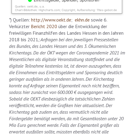
Eintrittsgelder, Spenden, Sponsoren*
Quellen: oekt.de, u.a.
Chart-Bibliothek: Highcharts.com; Copyright, Aufbereitung: 11tes-gebot.de
End of interactive chart.
*
) Quellen:
http://www.oekt.de
;
ekhn.de
sowie 6.
Verkürzter
Bericht 2020
über die Entwicklung der
freiwilligen Finanzhilfen des Landes Hessen in den Jahren
2018 bis 2021
; Anfragen bei den jeweiligen Pressestellen
des Bundes, des Landes Hessen und des 3. Ökumenischen
Kirchentags. Da der ÖKT wegen der Coronapandemie 2021 im
Wesentlichen als digitale Veranstaltung stattfindet und die
digitale Teilnahme kostenlos ist, ist davon auszugehen, dass
die Einnahmen aus Eintrittsgeldern und Sponsoring deutlich
geringer ausfallen als in anderen Jahren. Der Kirchentag
konnte auf Anfrage seinen Eigenanteil noch nicht beziffern,
sodass hier zunächst von 600.000 € ausgegangen wird.
Sobald die OEKT diesbezüglich die tatsächlichen Zahlen
veröffentlicht, werden die Grafiken hier aktualisiert. Der
Kirchentag gab zudem an, dass vermutlich nicht alle
Fördergelder benötigt werden, da mit Gesamtkosten unter 20
Mio Euro gerechnet werde. Falls der Eigenanteil größer als
erwartet ausfallen sollte, müssten ebenfalls nicht alle