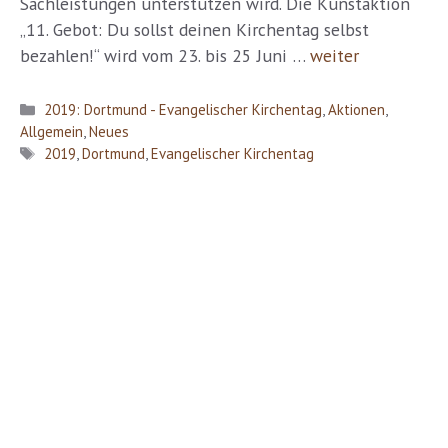
Sachleistungen unterstützen wird. Die Kunstaktion
„11. Gebot: Du sollst deinen Kirchentag selbst
bezahlen!“ wird vom 23. bis 25 Juni …
weiter
Kategorien
2019: Dortmund - Evangelischer Kirchentag
,
Aktionen
,
Allgemein
,
Neues
Schlagwörter
2019
,
Dortmund
,
Evangelischer Kirchentag