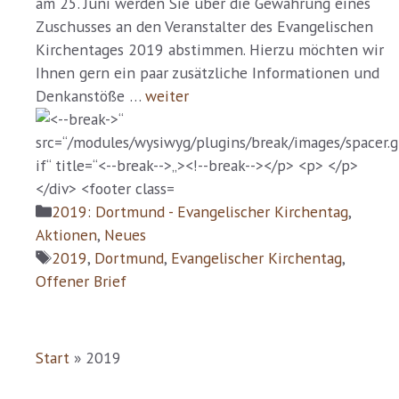
am 25. Juni werden Sie über die Gewährung eines
Zuschusses an den Veranstalter des Evangelischen
Kirchentages 2019 abstimmen. Hierzu möchten wir
Ihnen gern ein paar zusätzliche Informationen und
Denkanstöße …
weiter
Kategorien
2019: Dortmund - Evangelischer Kirchentag
,
Aktionen
,
Neues
Schlagwörter
2019
,
Dortmund
,
Evangelischer Kirchentag
,
Offener Brief
Start
»
2019