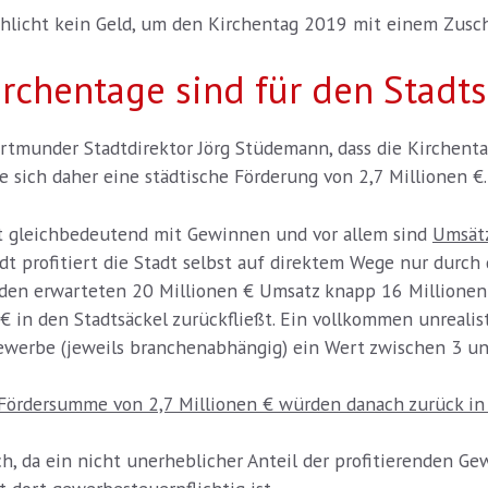
hlicht kein Geld, um den Kirchentag 2019 mit einem Zuschu
chentage sind für den Stadtsä
ortmunder Stadtdirektor Jörg Stüdemann, dass die Kirchent
e sich daher eine städtische Förderung von 2,7 Millionen €.
ht gleichbedeutend mit Gewinnen und vor allem sind
Umsätz
dt profitiert die Stadt selbst auf direktem Wege nur durch
en erwarteten 20 Millionen € Umsatz knapp 16 Millionen 
 in den Stadtsäckel zurückfließt. Ein vollkommen unrealist
ewerbe (jeweils branchenabhängig) ein Wert zwischen 3 u
Fördersumme von 2,7 Millionen € würden danach zurück in 
och, da ein nicht unerheblicher Anteil der profitierenden G