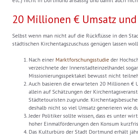
etc.) nicht in Dortmund ansässig und damit auch nicht
20 Millionen € Umsatz un
Selbst wenn man nicht auf die Rückflüsse in den Sta
städtischen Kirchentagszuschuss genügen lassen wollt
Nach einer
Marktforschungsstudie
der Hochsch
verzeichnete der Innenstadteinzelhandel soga
Missionierungsspektakel bewusst nicht teilneh
Auch basieren die erwarteten 20 Millionen €
allein auf Schätzungen der Kirchentagsverans
Städtetouristen zugrunde. Kirchentagsbesuche
deshalb nicht so viel Umsatz generieren wie d
Jeder Politiker sollte wissen, dass es unter wir
hoher Einmalförderungen den Konsum kurzfrist
Das Kulturbüro der Stadt Dortmund erhält jährl