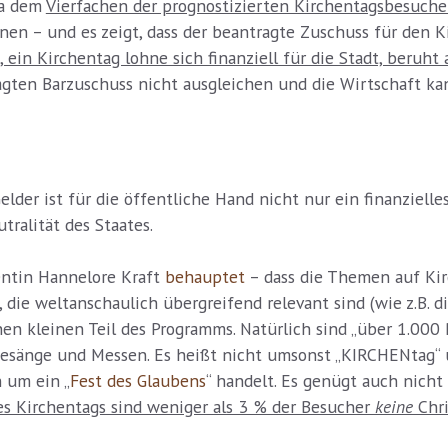
wa dem
Vierfachen der prognostizierten Kirchentagsbesuch
en – und es zeigt, dass der beantragte Zuschuss für den Ki
 ein Kirchentag lohne sich finanziell für die Stadt, beruh
en Barzuschuss nicht ausgleichen und die Wirtschaft kan
lder ist für die öffentliche Hand nicht nur ein finanzielle
ralität des Staates.
entin Hannelore Kraft
behauptet
– dass die Themen auf Kir
die weltanschaulich übergreifend relevant sind (wie z.B. d
inen kleinen Teil des Programms. Natürlich sind „über 1.00
he Gesänge und Messen. Es heißt nicht umsonst „KIRCHENtag
h um ein „
Fest des Glaubens
“ handelt. Es genügt auch nicht
es Kirchentags sind weniger als 3 % der Besucher
keine
Chri