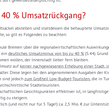
 dort gewerbesteuerpflichtig ist.
d 40 % Umsatzrückgang?
dtsäckel abstellen und stattdessen die behauptete Umsatz
e, so gilt es Folgendes zu beachten:
ule Bremen über die regionalwirtschaftlichen Auswirkung
r ein
deutliches Umsatzminus von bis zu 40 %
(S.44). Grund
men wollen, der Innenstadt lieber fern bleiben.
 Umsatz auf
keiner nachgewiesenen Erhebung einer Stadt, in
talter. Diese legen bei den angenommenen Ausgaben der Ki
r sind jedoch
zum Großteil Low-Budget-Touristen
, die in T
urchschnittliche Städtetouristen.
tschaftlichen Gesichtspunkten effektiver ist, in langfristig
ig zu steigern.
ich (und nicht nur für 5 Tage!) ca. 2,5 Mio. € zur Unterst