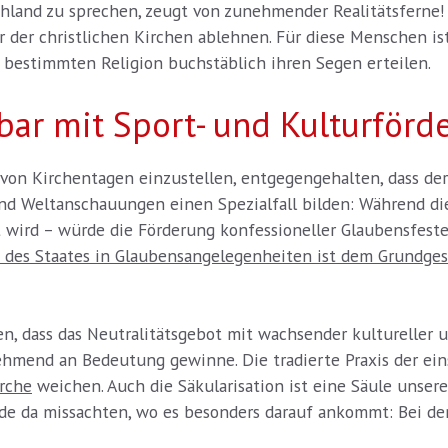
schland zu sprechen, zeugt von zunehmender Realitätsfern
r der christlichen Kirchen ablehnen. Für diese Menschen ist
bestimmten Religion buchstäblich ihren Segen erteilen.
hbar mit Sport- und Kulturförd
von Kirchentagen einzustellen, entgegengehalten, dass der
und Weltanschauungen einen Spezialfall bilden: Während di
ird – würde die Förderung konfessioneller Glaubensfeste
 des Staates in Glaubensangelegenheiten ist dem Grundges
, dass das Neutralitätsgebot mit wachsender kultureller un
hmend an Bedeutung gewinne. Die tradierte Praxis der ein
rche
weichen. Auch die Säkularisation ist eine Säule unse
ade da missachten, wo es besonders darauf ankommt: Bei de