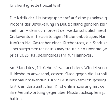
Kirchentag selbst bezahlen!“
Die Kritik der Aktionsgruppe traf auf eine paradoxe ge
Prozent der Bevölkerung in Deutschland gehören kei
mehr an – dennoch fördert der weltanschaulich neutra
Großevents mit zweistelligen Millionenbeträgen. Han
fünften Mal Gastgeber eines Kirchentags, die Stadt ze
Oberbürgermeister Belit Onay freute sich über die „
pries 2025 als „besonderes Jahr für Hannover“.
Am Stand des „11. Gebots“ war auch Jens Windel von d
Hildesheim anwesend, dessen Klage gegen die kathol
Missbrauchsskandals für viel Aufmerksamkeit gesorgt 
Kritik an der staatlichen Kirchenfinanzierung mit de
ihre Verantwortung gegenüber Missbrauchsopfern jah
hatten.