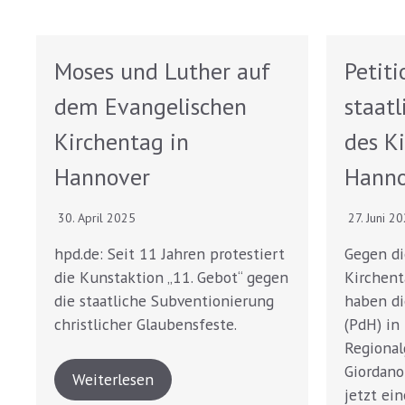
Moses und Luther auf
Petiti
dem Evangelischen
staat
Kirchentag in
des K
Hannover
Hanno
30. April 2025
27. Juni 2
hpd.de: Seit 11 Jahren protestiert
Gegen di
die Kunstaktion „11. Gebot“ gegen
Kirchent
die staatliche Subventionierung
haben di
christlicher Glaubensfeste.
(PdH) in
Regional
Giordano
Weiterlesen
jetzt ein