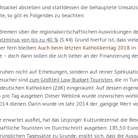
dtsäckel abstellen und stattdessen die behauptete Umsatz
e, so gilt es Folgendes zu beachten:
remen über die regionalwirtschaftlichen Auswirkungen de
atzminus von bis zu 40 %
(S.44). Grund hierfür ist, dass vi
er fern bleiben.
Auch beim letzten Katholikentag 2018 in 
 – doch dann sollen die sich lieber an der Finanzierung des
eruhen nicht auf Erhebungen, sondern auf reiner Spekulat
esucher sind
zum Großteil Low-Budget-Touristen
, die in T
r deutschen Katholiken (ZdK) eingeräumt: Auf dessen eige
 pro Tag ausgeben. Dieser Weblink wurde inzwischen wohlw
2014 dienen. Darin wurde im Jahr 2014 der „gängige Wert v
 erwartet ausfiel, hat das Leipziger Kulturdezernat die B
häftliche Touristen im Durchschnitt ausgeben: 185,50 Euro 
sprünglichen Tagessätze zu Grunde, ergibt sich, dass die Au