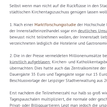
Selbst wenn man nicht auf die Rückflüsse in den Sta
städtischen Kirchentagszuschuss genügen lassen wollt
1. Nach einer
Marktforschungsstudie
der Hochschule B
der Innenstadteinzelhandel sogar ein
deutliches Ums
bewusst nicht teilnehmen wollen, der Innenstadt lieb
verzeichneten lediglich die Hotelerie und Gastronomie
2. Die in der Presse vermeldeten Millionenumsätze b
künstlich aufgeblasen:
Kirchen- und Katholikentagsb
übernachten. Dies hatte auch das Zentralkomitee de
Dauergäste 35 Euro und Tagesgäste sogar nur 15 Euro
Beschlussvorlage der Leipziger Stadtverwaltung aus 
Erst nachdem die Teilnehmerzahl nur halb so groß wie
Tagespauschalen multipliziert, die normale oder gesc
Privat- oder Billigquartieren. Legt man jedoch die ur