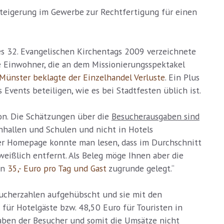
steigerung im Gewerbe zur Rechtfertigung für einen
s 32. Evangelischen Kirchentags 2009 verzeichnete
ele Einwohner, die an dem Missionierungsspektakel
Münster beklagte der Einzelhandel Verluste
. Ein Plus
 Events beteiligen, wie es bei Stadtfesten üblich ist.
ion. Die Schätzungen über die
Besucherausgaben sind
urnhallen und Schulen und nicht in Hotels
ner Homepage konnte man lesen, dass im Durchschnitt
eißlich entfernt. Als Beleg möge Ihnen aber die
on
35,- Euro pro Tag und Gast
zugrunde gelegt.“
esucherzahlen aufgehübscht und sie mit den
für Hotelgäste bzw. 48,50 Euro für Touristen in
sgaben der Besucher und somit die
Umsätze nicht