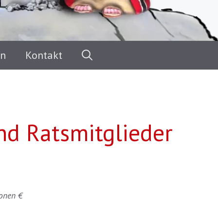
en
Kontakt
und Ratsmitglieder
ionen €