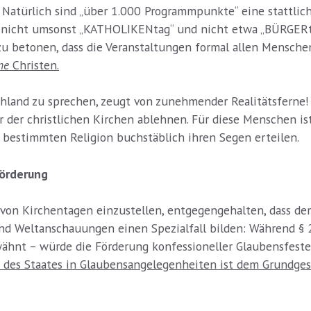
. Natürlich sind „über 1.000 Programmpunkte“ eine stattlic
ßt nicht umsonst „KATHOLIKENtag“ und nicht etwa „BÜRGERtag
 zu betonen, dass die Veranstaltungen formal allen Mensch
ne
Christen.
schland zu sprechen, zeugt von zunehmender Realitätsfern
r der christlichen Kirchen ablehnen. Für diese Menschen ist
bestimmten Religion buchstäblich ihren Segen erteilen.
förderung
von Kirchentagen einzustellen, entgegengehalten, dass der
 und Weltanschauungen einen Spezialfall bilden: Während 
wähnt – würde die Förderung konfessioneller Glaubensfest
 des Staates in Glaubensangelegenheiten ist dem Grundges