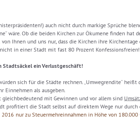
nisterpräsidenten!) auch nicht durch markige Sprüche blen
e“ wäre. Ob die beiden Kirchen zur Ökumene finden hat den
t von Ihnen und uns nur, dass die Kirchen ihre Kirchentage 
icht in einer Stadt mit fast 80 Prozent Konfessionsfreien!
 Stadtsäckel ein Verlustgeschäft!
ürden sich für die Städte rechnen. „Umwegrendite“ heißt d
hr Einnehmen als ausgeben.
ht gleichbedeutend mit Gewinnen und vor allem sind
Umsätz
dt profitiert die Stadt selbst auf direktem Wege nur durch
g 2016 nur zu Steuermehreinnahmen in Höhe von 180.000 