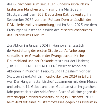
des
Gutachtens zum sexuellen Kindesmissbrauch im
Erzbistum München und Freising
, im Mai 2022 in
Stuttgart auf dem
102. Deutschen Katholikentag
, im
September 2022
vor dem Fuldaer Dom anlässlich der
DBK-Herbstvollversammlung
, und im April 2023 vor dem
Freiburger Münster anlässlich des
Missbrauchsberichts
des Erzbistums Freiburg
.
Zur Aktion im Januar 2024 in Hannover anlässlich
der
Vorstellung der ersten Studie zur Aufarbeitung
sexualisierter Gewalt in der Evangelischen Kirche in
Deutschland und der Diakonie
reiste nur der Hashtag
„URTEILE STATT GUTACHTEN“, welcher schon bei
Aktionen in München, Freiburg und Hildesheim vor der
Skulptur stand. Auf dem
Katholikentag 2024 in Erfurt
war Der Hängemattenbischof zusammen mit dem Moses
und seinem 11. Gebot und dem Geldhamster, im gleichen
Jahr protestierte der schlafende Bischof alleine gegen
die
verschleppte Missbrauchsaufklärung in Eichstätt
, 2025
beim Auftakt eines Musterprozesses gegen das Bistum in