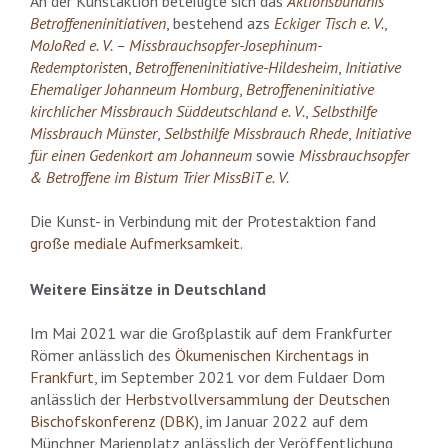
An der Kunstaktion beteiligte sich das
Aktionsbündnis
Betroffeneninitiativen
, bestehend azs
Eckiger Tisch e. V.
,
MoJoRed e. V. – Missbrauchsopfer-Josephinum-
Redemptoriste
n
,
Betroffeneninitiative-Hildesheim
,
Initiative
Ehemaliger Johanneum Homburg
,
Betroffeneninitiative
kirchlicher Missbrauch Süddeutschland e. V.
,
Selbsthilfe
Missbrauch Münster
,
Selbsthilfe Missbrauch Rhede
,
Initiative
für einen Gedenkort am Johanneum
sowie
Missbrauchsopfer
& Betroffene im Bistum Trier MissBiT e. V.
Die Kunst- in Verbindung mit der Protestaktion fand
große mediale Aufmerksamkeit
.
Weitere Einsätze in Deutschland
Im Mai 2021 war die Großplastik auf dem Frankfurter
Römer anlässlich des
Ökumenischen Kirchentags in
Frankfurt
, im September 2021 vor dem Fuldaer Dom
anlässlich der
Herbstvollversammlung der Deutschen
Bischofskonferenz (DBK)
, im Januar 2022 auf dem
Münchner Marienplatz anlässlich der Veröffentlichung