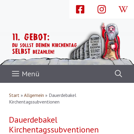
Zum
Inhalt
springen
Menü
Start
»
Allgemein
»
Dauerdebakel
Kirchentagssubventionen
Dauerdebakel
Kirchentagssubventionen